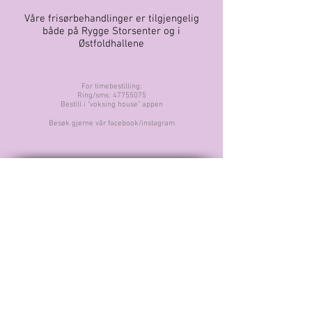
Våre frisørbehandlinger er tilgjengelig
både på Rygge Storsenter og i
Østfoldhallene
For timebestilling:
Ring/sms: 47755075
Bestill i "voksing house" appen
Besøk gjerne vår facebook/instagram
Kontakt
Voksing House Spa og Beauty
AS
Carlbergveien 2, 1526 Moss
Org. nr:
923 669 876
Telefon/SMS:
477 55 075
Epost:
info@voksinghouse.no
Husk! vi tar ikke imot
avbestilling via mail/sosiale
medier) For avbestilling, ta