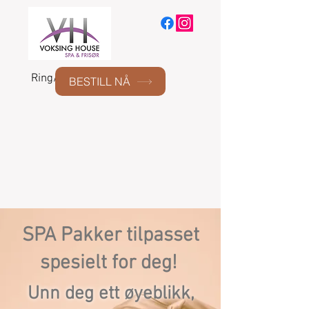
Ring/SMS:
477 55 075
BESTILL NÅ
SPA Pakker tilpasset
spesielt for deg!
Unn deg ett øyeblikk,