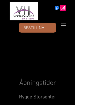
Ring/SMS:
477 55 075
BESTILL NÅ
Åpningstider
Rygge Storsenter