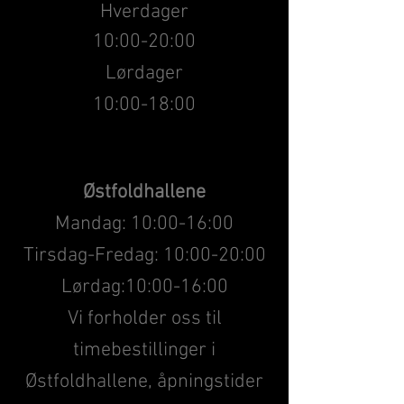
Hverdager
10:00-20:00
Lørdager
10:00-18:00
Østfoldhallene
Mandag: 10:00-16:00
Tirsdag-Fredag: 10:00-20:00
Lørdag:10:00-16:00
Vi forholder oss til
timebestillinger i
Østfoldhallene, åpningstider