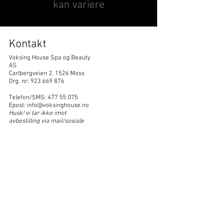
kan variere
Kontakt
Voksing House Spa og Beauty
AS
Carlbergveien 2, 1526 Moss
Org. nr:
923 669 876
Telefon/SMS:
477 55 075
Epost:
info@voksinghouse.no
Husk! vi tar ikke imot
avbestilling via mail/sosiale
medier) For avbestilling, ta
kontakt innen 24t for å unngå
faktura
Våre salonger
FREDRIKSTAD -
Østfoldhallene